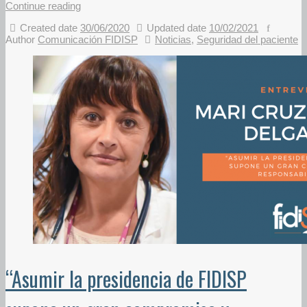
Continue reading
Created date
30/06/2020
Updated date
10/02/2021
Author
Comunicación FIDISP
Noticias
,
Seguridad del paciente
“Asumir la presidencia de FIDISP