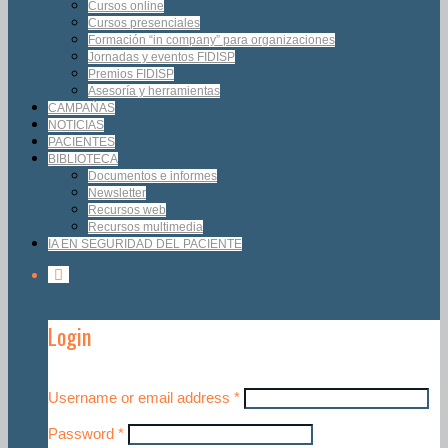
Cursos online
Cursos presenciales
Formación “in company” para organizaciones
Jornadas y eventos FIDISP
Premios FIDISP
Asesoría y herramientas
CAMPAÑAS
NOTICIAS
PACIENTES
BIBLIOTECA
Documentos e informes
Newsletter
Recursos web
Recursos multimedia
IA EN SEGURIDAD DEL PACIENTE
Login
Username or email address
*
Password
*