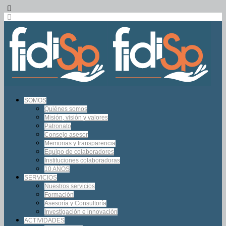
SOMOS
Quiénes somos
Misión, visión y valores
Patronato
Consejo asesor
Memorias y transparencia
Equipo de colaboradores
Instituciones colaboradoras
10 AÑOS
SERVICIOS
Nuestros servicios
Formación
Asesoría y Consultoría
Investigación e innovación
ACTIVIDADES