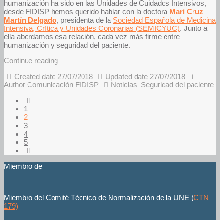
humanización ha sido en las Unidades de Cuidados Intensivos,
desde FIDISP hemos querido hablar con la doctora
Mari Cruz
Martín Delgado
, presidenta de la
Sociedad Española de Medicina
Intensiva, Crítica y Unidades Coronarias (SEMICYUC)
. Junto a
ella abordamos esa relación, cada vez más firme entre
humanización y seguridad del paciente.
Continue reading
Created date
27/07/2018
Updated date
27/07/2018
Author
Comunicación FIDISP
Noticias
,
Seguridad del paciente
1
2
3
4
5
Miembro de
Miembro del Comité Técnico de Normalización de la UNE (
CTN
179)