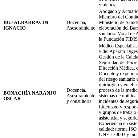
violencia.
Abogado y Actuario
Miembro del Comité
BOJ ALBARRACIN
Docencia,
Ministerio de Sanida
IGNACIO
Asesoramiento
elaboración del Ba
sanitario. Vocal de
la Fundación FIDI
Médico Especialista
y del Aparato Diges
Gestión de la Calida
Seguridad del Pacie
Dirección Médica, cl
Docente y experienc
del riesgo sanitario 
quirúrgico y en el u
Docencia,
proceso de la medic
BONACHÍA NARANJO
Asesoramiento
sistemas de notifica
OSCAR
y consultoría
incidentes de seguri
Liderazgo y respons
y grupos de trabajo 
asistencial y seguri
Experiencia en siste
calidad: norma IS
UNE 179003 y mo