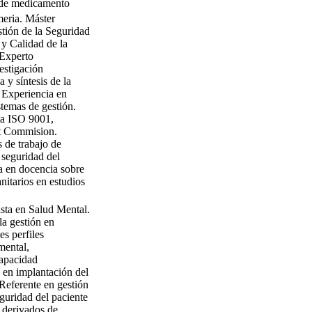
s de medicamento
eria. Máster
stión de la Seguridad
 y Calidad de la
 Experto
estigación
 y síntesis de la
. Experiencia en
stemas de gestión.
ma ISO 9001,
nt Commision.
 de trabajo de
y seguridad del
a en docencia sobre
anitarios en estudios
sta en Salud Mental.
la gestión en
es perfiles
mental,
capacidad
o en implantación del
eferente en gestión
eguridad del paciente
 derivados de