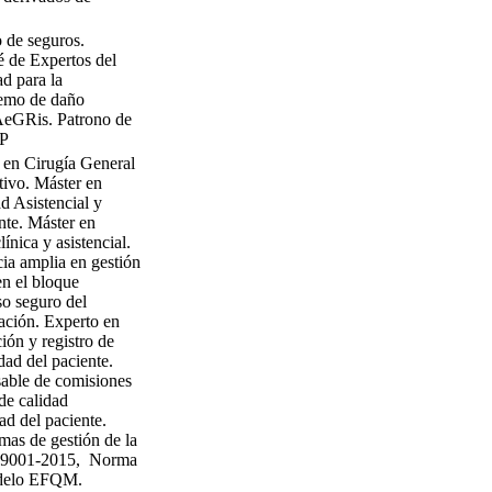
 de seguros.
 de Expertos del
d para la
remo de daño
 AeGRis. Patrono de
SP
 en Cirugía General
tivo. Máster en
d Asistencial y
nte. Máster en
ínica y asistencial.
ia amplia en gestión
en el bloque
so seguro del
ación. Experto en
ción y registro de
dad del paciente.
able de comisiones
de calidad
dad del paciente.
mas de gestión de la
O 9001-2015, Norma
delo EFQM.