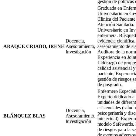
gestión de política
Graduada en Enferm
Universitario en Ge
Clínica del Paciente
Atención Sanitaria.
Universitario en Inv
enfermera. Búsqueda
Docencia,
evidencia científica
ARAQUE CRIADO, IRENE
Asesoramiento,
asesoramiento de si
Investigación
Auditora de la nor
Experiencia en Joi
Liderazgo de grupos
calidad asistencial 
paciente, Experenci
gestión de riesgos s
de posgrado.
Enfermero Especiali
Experto dedicado a 
unidades de diferent
asistenciales (salud 
Docencia,
psicogeriatría y dis
BLÁNQUEZ BLAS
Asesoramiento,
intelectual). Expert
Investigación
modelo Safewards. R
de riesgos para la s
de eventos adversos