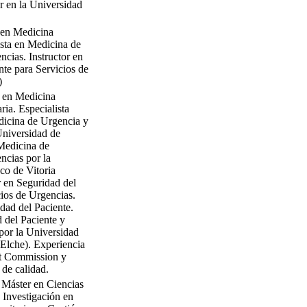
r en la Universidad
 en Medicina
ista en Medicina de
cias. Instructor en
nte para Servicios de
)
a en Medicina
ia. Especialista
dicina de Urgencia y
Universidad de
Medicina de
ncias por la
co de Vitoria
r en Seguridad del
cios de Urgencias.
dad del Paciente.
 del Paciente y
 por la Universidad
Elche). Experiencia
nt Commission y
 de calidad.
 Máster en Ciencias
 Investigación en