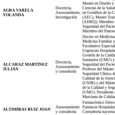
Master en Diseño y 
Docencia,
Ciencias de la Salu
AGRA VARELA
Asesoramiento,
en Gestiñon de la C
YOLANDA
Investigación
(AEC). Master Te
(AHRQ). Miembro 
Seguridad del Paci
Miembro del Patron
Doctor en Medicina.
Medicina Familiar y
Facultativo Especial
Urgencias Hospitala
Gestión de la Calida
Sanitarios (UMU) y
Docencia,
ALCARAZ MARTÍNEZ
Seguridad del Paci
Asesoramiento
JULIÁN
Profesor del Máster
y consultoría
Seguridad Clínica d
Calidad de la Atenci
(UNIR) y del Máster
de la Calidad y Seg
(UMU). Presidente 
Murciana de Calidad
Farmacéutico Direcc
Asesoramiento
Farmacia Hospitalari
ALTIMIRAS RUIZ JOAN
y consultoría
Consultoria nacional