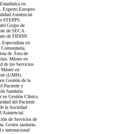
Estadística en
d. Experto Europeo
alidad Asistencial
am STEPPS
del Grupo de
ente de SECA.
ato de FIDISP.
 Especialista en
 Comunitaria.
ista de Área de
rias. Máster en
d de los Servicios
 Máster en
ente (UMH).
 en Gestión de la
el Paciente y
ón Sanitaria
 en Gestión Clínica
uridad del Paciente
de la Sociedad
 Asistencial.
ión de Servicios de
a. Gestor sanitario.
 e internacional