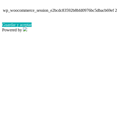
wp_woocommerce_session_e2bcdc83592b8bfd0976bc5dbacb69ef
2
Guardar y aceptar
Powered by