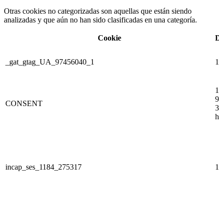
Otras cookies no categorizadas son aquellas que están siendo
analizadas y que aún no han sido clasificadas en una categoría.
Cookie
D
_gat_gtag_UA_97456040_1
1
1
9
CONSENT
3
h
incap_ses_1184_275317
1