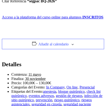
Citar Referencia
“segpac BQ-2026”
Acceso a la plataforma del curso online para alumnos
INSCRITOS
Añadir al calendario
Detalles
Comienza:
11 mayo
Finaliza:
30 noviembre
Precio:
100,00€ – 130,00€
Categorías del Evento:
In Company
,
On line
,
Presencial
Etiquetas del Evento:
anestesia
,
bloque quirúrgico
,
check list
quirúrgico
,
eventos adversos
,
gestión de riesgos
,
infección de
sitio quirúrgico
,
prevención
,
riesgo quirúrgico
,
riesgos
asistenciales
,
seguridad en cirugía
,
seguridad paciente