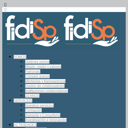
SOMOS
Quiénes somos
Misión, visión y valores
Patronato
Consejo asesor
Memorias y transparencia
Equipo de colaboradores
Instituciones colaboradoras
10 AÑOS
SERVICIOS
Nuestros servicios
Formación
Asesoría y Consultoría
Investigación e innovación
ACTIVIDADES