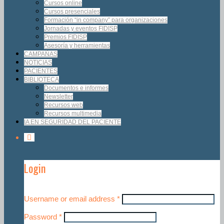
Cursos online
Cursos presenciales
Formación “in company” para organizaciones
Jornadas y eventos FIDISP
Premios FIDISP
Asesoría y herramientas
CAMPAÑAS
NOTICIAS
PACIENTES
BIBLIOTECA
Documentos e informes
Newsletter
Recursos web
Recursos multimedia
IA EN SEGURIDAD DEL PACIENTE
Login
Username or email address
*
Password
*