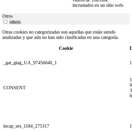
incrustados en un sitio web.
Otros
others
Otras cookies no categorizadas son aquellas que están siendo
analizadas y que aún no han sido clasificadas en una categoría.
Cookie
D
_gat_gtag_UA_97456040_1
1
1
9
CONSENT
3
h
incap_ses_1184_275317
1