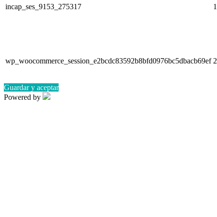
incap_ses_9153_275317
1
wp_woocommerce_session_e2bcdc83592b8bfd0976bc5dbacb69ef
2
Guardar y aceptar
Powered by