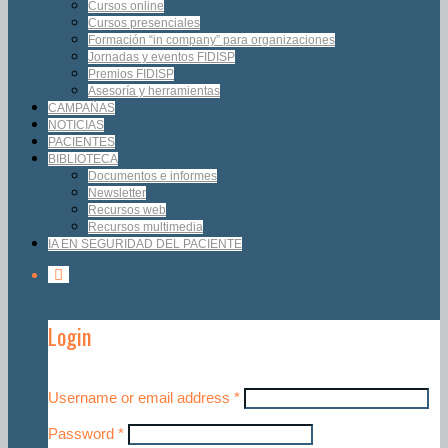
Cursos online
Cursos presenciales
Formación “in company” para organizaciones
Jornadas y eventos FIDISP
Premios FIDISP
Asesoría y herramientas
CAMPAÑAS
NOTICIAS
PACIENTES
BIBLIOTECA
Documentos e informes
Newsletter
Recursos web
Recursos multimedia
IA EN SEGURIDAD DEL PACIENTE
Login
Username or email address
*
Password
*