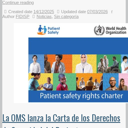
Continue reading
Created date
14/12/2025
Updated date
07/03/2026
Author
FIDISP
Noticias
,
Sin categoría
La OMS lanza la Carta de los Derechos