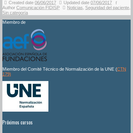
Created date
06/06/2017
Updated date
07/06/2017
Author
Comunicación FIDISP
Noticias
,
Seguridad del paciente
,
Sin categoría
Miembro de
Miembro del Comité Técnico de Normalización de la UNE (
CTN
179)
Próximos cursos