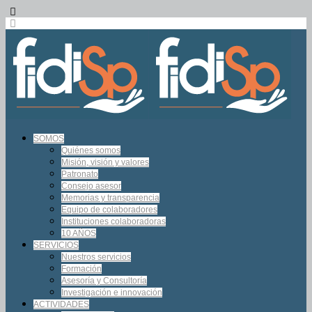
SOMOS
Quiénes somos
Misión, visión y valores
Patronato
Consejo asesor
Memorias y transparencia
Equipo de colaboradores
Instituciones colaboradoras
10 AÑOS
SERVICIOS
Nuestros servicios
Formación
Asesoría y Consultoría
Investigación e innovación
ACTIVIDADES