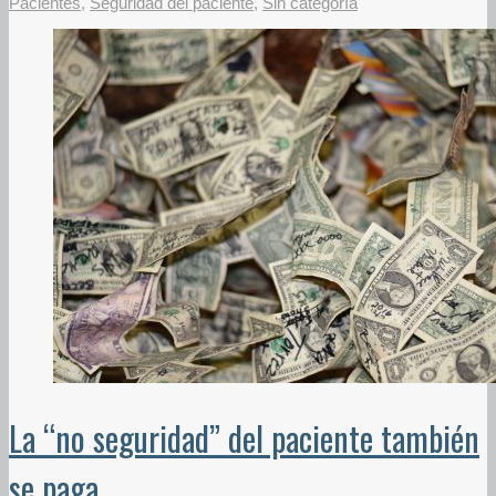
Pacientes
,
Seguridad del paciente
,
Sin categoría
La “no seguridad” del paciente también
se paga