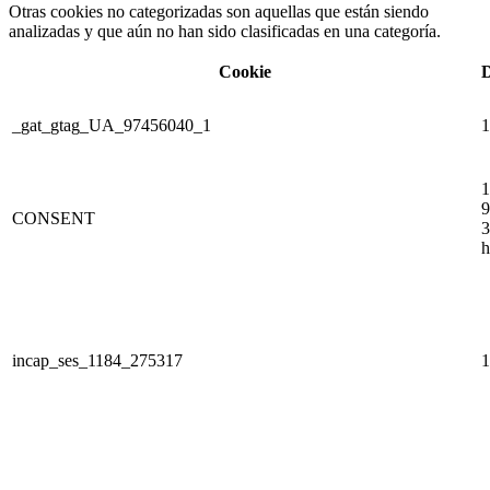
Otras cookies no categorizadas son aquellas que están siendo
analizadas y que aún no han sido clasificadas en una categoría.
Cookie
D
_gat_gtag_UA_97456040_1
1
1
9
CONSENT
3
h
incap_ses_1184_275317
1