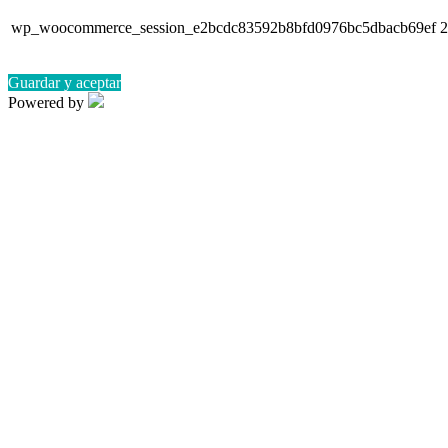
wp_woocommerce_session_e2bcdc83592b8bfd0976bc5dbacb69ef
2
Guardar y aceptar
Powered by