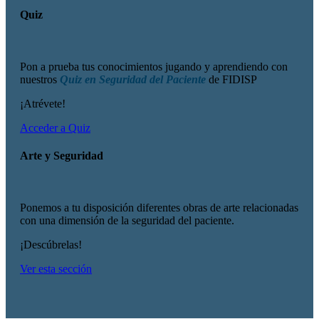
Quiz
Pon a prueba tus conocimientos jugando y aprendiendo con
nuestros
Quiz en Seguridad del Paciente
de FIDISP
¡Atrévete!
Acceder a Quiz
Arte y Seguridad
Ponemos a tu disposición diferentes obras de arte relacionadas
con una dimensión de la seguridad del paciente.
¡Descúbrelas!
Ver esta sección