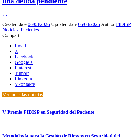
una deuda pendiente
…
Created date
06/03/2026
Updated date
06/03/2026
Author
FIDISP
Noticias
,
Pacientes
Compartir
Email
X
Facebook
Google +
Pinterest
Tumblr
Linkedin
Vkontakte
Ver todas las noticias
V Premio FIDISP en Seguridad del Paciente
Metodología para la Gestión de Riesgos en Seguridad del