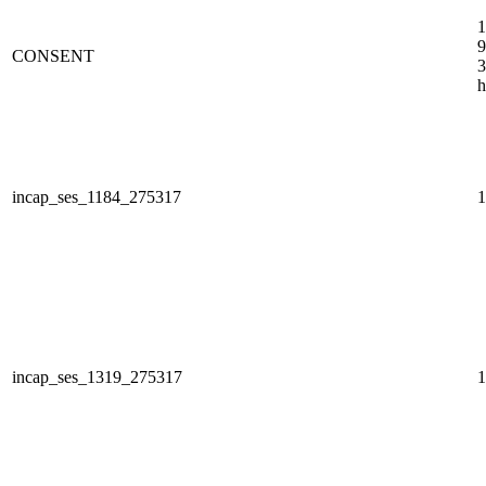
1
9
CONSENT
3
h
incap_ses_1184_275317
1
incap_ses_1319_275317
1