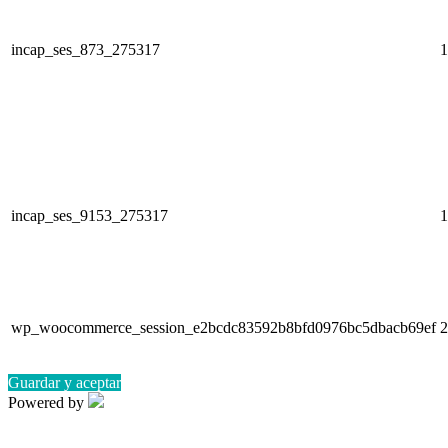
incap_ses_873_275317
1
incap_ses_9153_275317
1
wp_woocommerce_session_e2bcdc83592b8bfd0976bc5dbacb69ef
2
Guardar y aceptar
Powered by