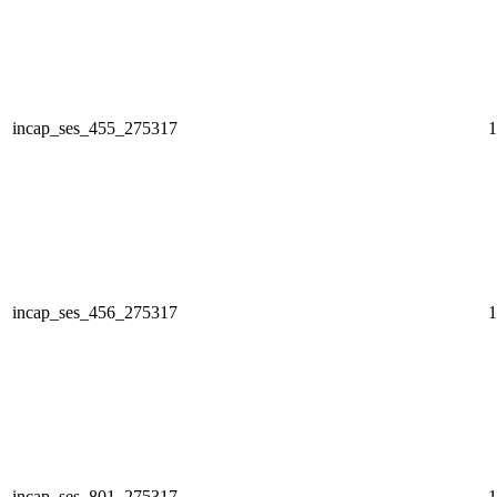
incap_ses_455_275317
1
incap_ses_456_275317
1
incap_ses_801_275317
1