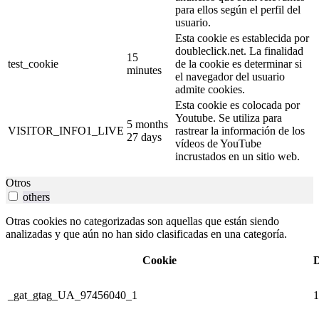
para ellos según el perfil del
usuario.
Esta cookie es establecida por
doubleclick.net. La finalidad
15
test_cookie
de la cookie es determinar si
minutes
el navegador del usuario
admite cookies.
Esta cookie es colocada por
Youtube. Se utiliza para
5 months
VISITOR_INFO1_LIVE
rastrear la información de los
27 days
vídeos de YouTube
incrustados en un sitio web.
Otros
others
Otras cookies no categorizadas son aquellas que están siendo
analizadas y que aún no han sido clasificadas en una categoría.
Cookie
D
_gat_gtag_UA_97456040_1
1