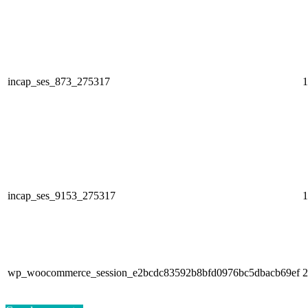
incap_ses_873_275317
1
incap_ses_9153_275317
1
wp_woocommerce_session_e2bcdc83592b8bfd0976bc5dbacb69ef
2