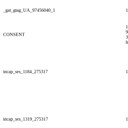
_gat_gtag_UA_97456040_1
1
1
9
CONSENT
3
h
incap_ses_1184_275317
1
incap_ses_1319_275317
1