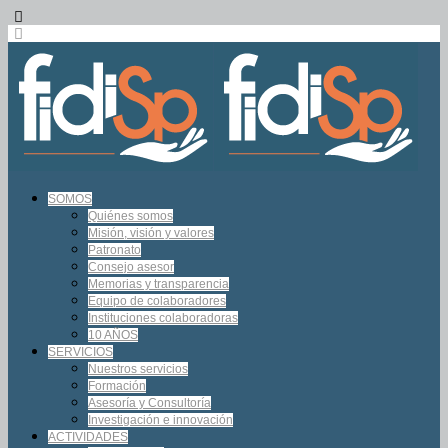
SOMOS
Quiénes somos
Misión, visión y valores
Patronato
Consejo asesor
Memorias y transparencia
Equipo de colaboradores
Instituciones colaboradoras
10 AÑOS
SERVICIOS
Nuestros servicios
Formación
Asesoría y Consultoría
Investigación e innovación
ACTIVIDADES