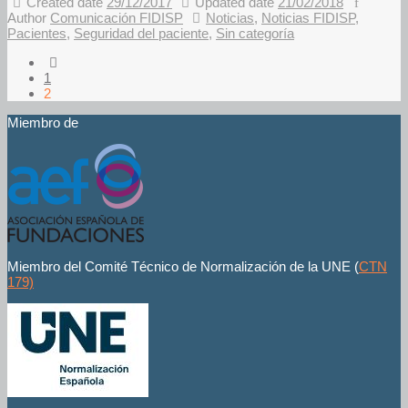
Created date
29/12/2017
Updated date
21/02/2018
Author
Comunicación FIDISP
Noticias
,
Noticias FIDISP
,
Pacientes
,
Seguridad del paciente
,
Sin categoría
1
2
Miembro de
Miembro del Comité Técnico de Normalización de la UNE (
CTN
179)