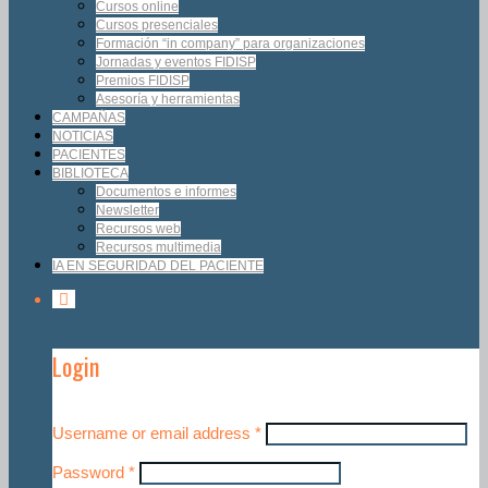
Cursos online
Cursos presenciales
Formación “in company” para organizaciones
Jornadas y eventos FIDISP
Premios FIDISP
Asesoría y herramientas
CAMPAÑAS
NOTICIAS
PACIENTES
BIBLIOTECA
Documentos e informes
Newsletter
Recursos web
Recursos multimedia
IA EN SEGURIDAD DEL PACIENTE
Login
Username or email address
*
Password
*