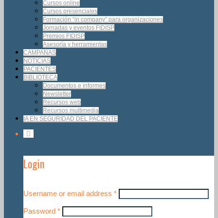
Cursos online
Cursos presenciales
Formación “in company” para organizaciones
Jornadas y eventos FIDISP
Premios FIDISP
Asesoría y herramientas
CAMPAÑAS
NOTICIAS
PACIENTES
BIBLIOTECA
Documentos e informes
Newsletter
Recursos web
Recursos multimedia
IA EN SEGURIDAD DEL PACIENTE
Login
Username or email address
*
Password
*