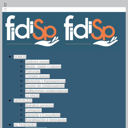
SOMOS
Quiénes somos
Misión, visión y valores
Patronato
Consejo asesor
Memorias y transparencia
Equipo de colaboradores
Instituciones colaboradoras
10 AÑOS
SERVICIOS
Nuestros servicios
Formación
Asesoría y Consultoría
Investigación e innovación
ACTIVIDADES