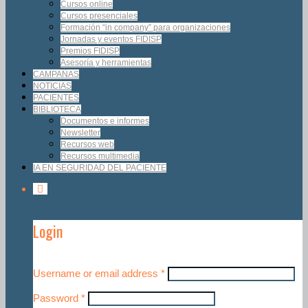
Cursos online
Cursos presenciales
Formación “in company” para organizaciones
Jornadas y eventos FIDISP
Premios FIDISP
Asesoría y herramientas
CAMPAÑAS
NOTICIAS
PACIENTES
BIBLIOTECA
Documentos e informes
Newsletter
Recursos web
Recursos multimedia
IA EN SEGURIDAD DEL PACIENTE
Login
Username or email address
*
Password
*