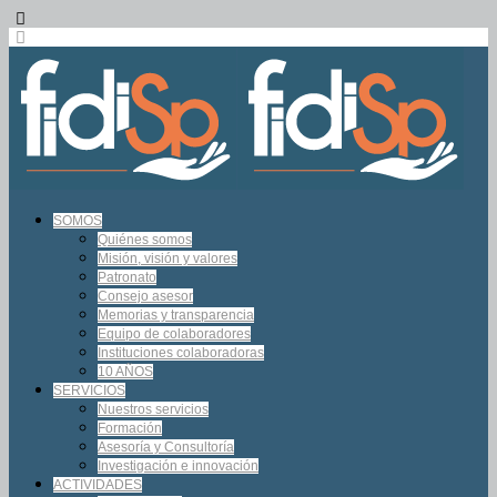
SOMOS
Quiénes somos
Misión, visión y valores
Patronato
Consejo asesor
Memorias y transparencia
Equipo de colaboradores
Instituciones colaboradoras
10 AÑOS
SERVICIOS
Nuestros servicios
Formación
Asesoría y Consultoría
Investigación e innovación
ACTIVIDADES