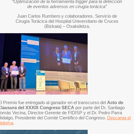
“Optimización de la herramienta trigger para la detección
de eventos adversos en cirugía torácica”
Juan Carlos Rumbero y colaboradores. Servicio de
Cirugía Torácica del Hospital Universitario de Cruces
(Bizkaia) – Osakidetza.
l Premio fue entregado al ganador en el transcurso del
Acto de
Clausura del XXXIX Congreso SECA
por parte del Dr. Santiago
omás Vecina, Director-Gerente de FIDISP y el Dr. Pedro Parra
idalgo, Presidente del Comité Científico del Congreso.
Descarga el
diploma
.