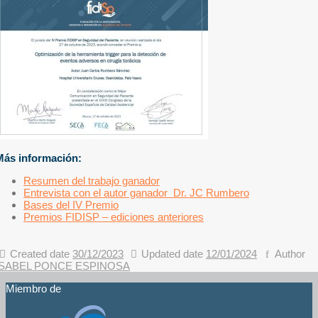
Más información:
Resumen del trabajo ganador
Entrevista con el autor ganador Dr. JC Rumbero
Bases del IV Premio
Premios FIDISP – ediciones anteriores
Created date
30/12/2023
Updated date
12/01/2024
Author
ISABEL PONCE ESPINOSA
Miembro de