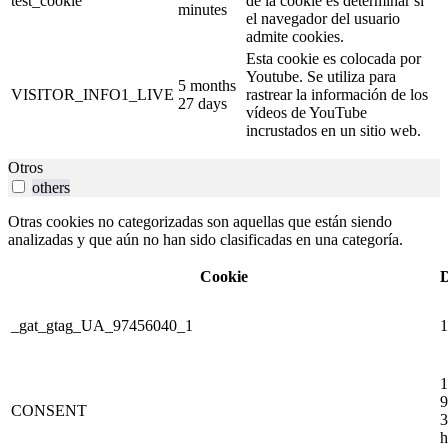
test_cookie
de la cookie es determinar si
minutes
el navegador del usuario
admite cookies.
Esta cookie es colocada por
Youtube. Se utiliza para
5 months
VISITOR_INFO1_LIVE
rastrear la información de los
27 days
vídeos de YouTube
incrustados en un sitio web.
Otros
others
Otras cookies no categorizadas son aquellas que están siendo
analizadas y que aún no han sido clasificadas en una categoría.
Cookie
D
_gat_gtag_UA_97456040_1
1
1
9
CONSENT
3
h