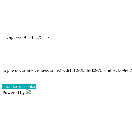
incap_ses_9153_275317
1
wp_woocommerce_session_e2bcdc83592b8bfd0976bc5dbacb69ef
2
Guardar y aceptar
Powered by