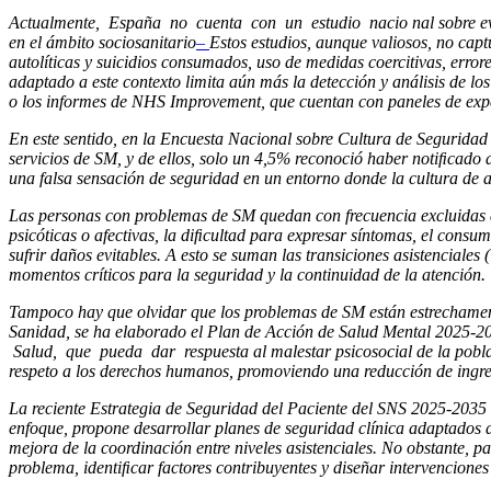
Actualmente, España no cuenta con un estudio nacio nal sobre event
en el ámbito sociosanitario
–
Estos estudios, aunque valiosos, no captu
autolíticas y suicidios consumados, uso de medidas coercitivas, error
adaptado a este contexto limita aún más la detección y análisis de l
o los informes de NHS Improvement, que cuentan con paneles de expe
En este sentido, en la Encuesta Nacional sobre Cultura de Seguridad
servicios de SM, y de ellos, solo un 4,5% reconoció haber notiﬁcado a
una falsa sensación de seguridad en un entorno donde la cultura de apr
Las personas con problemas de SM quedan con frecuencia excluidas de 
psicóticas o afectivas, la diﬁcultad para expresar síntomas, el consum
sufrir daños evitables. A esto se suman las transiciones asistenciales 
momentos críticos para la seguridad y la continuidad de la atención.
Tampoco hay que olvidar que los problemas de SM están estrechament
Sanidad, se ha elaborado el Plan de Acción de Salud Mental 2025-2
Salud, que pueda dar respuesta al malestar psicosocial de la poblaci
respeto a los derechos humanos, promoviendo una reducción de ingres
La reciente Estrategia de Seguridad del Paciente del SNS 2025-2035 
enfoque, propone desarrollar planes de seguridad clínica adaptados a l
mejora de la coordinación entre niveles asistenciales. No obstante, p
problema, identiﬁcar factores contribuyentes y diseñar intervenciones