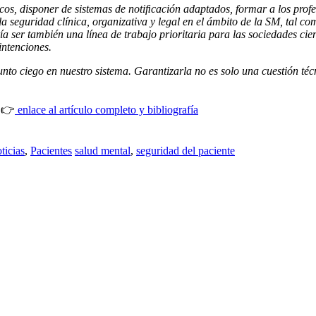
ﬁcos, disponer de sistemas de notiﬁcación adaptados, formar a los profe
 seguridad clínica, organizativa y legal en el ámbito de la SM, tal co
ería ser también una línea de trabajo prioritaria para las sociedades c
intenciones.
unto ciego en nuestro sistema. Garantizarla no es solo una cuestión téc
: 👉
enlace al artículo completo y bibliografía
ticias
,
Pacientes
salud mental
,
seguridad del paciente