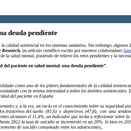
una deuda pendiente
 la calidad asistencial en los sistemas sanitarios. Sin embargo, alguno
y Research,
un artículo científico escrito por nuestros colaboradoes
San
 de la salud mental, poniendo de relieve los retos pendientes y la necesi
d del paciente en salud mental: una deuda pendiente”
.
olidado como uno de los pilares fundamentales de la calidad asistencia
trasladado con la misma intensidad a todos los ámbitos asistenciales. E
uridad del paciente en España
entales y, a la vez, un vacío en el conocimiento sobre su seguridad asi
e los trastornos del sueño (81,6) y depresivos (47,8), con una tenden
rgentes alcanzan el 11,4%, un indicador que invita a reﬂexionar sobre l
 hasta 2022 la tasa de suicidio se incrementó en un 20%. Si bien en 202
cremento de suicidio consumado entre los adolescentes
.