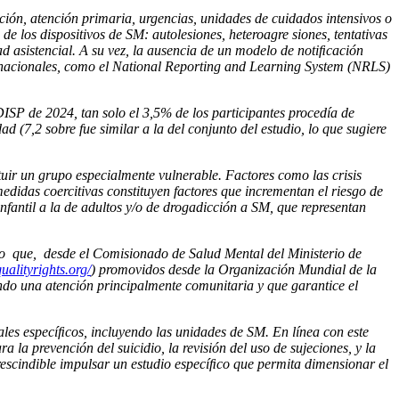
ón, atención primaria, urgencias, unidades de cuidados intensivos o
de los dispositivos de SM: autolesiones, heteroagre siones, tentativas
ad asistencial. A su vez, la ausencia de un modelo de notiﬁcación
nternacionales, como el National Reporting and Learning System (NRLS)
SP de 2024, tan solo el 3,5% de los participantes procedía de
 (7,2 sobre fue similar a la del conjunto del estudio, lo que sugiere
tuir un grupo especialmente vulnerable. Factores como las crisis
medidas coercitivas constituyen factores que incrementan el riesgo de
 infantil a la de adultos y/o de drogadicción a SM, que representan
lo que, desde el Comisionado de Salud Mental del Ministerio de
qualityrights.org/
) promovidos desde la Organización Mundial de la
ando una atención principalmente comunitaria y que garantice el
les especíﬁcos, incluyendo las unidades de SM. En línea con este
 la prevención del suicidio, la revisión del uso de sujeciones, y la
prescindible impulsar un estudio especíﬁco que permita dimensionar el