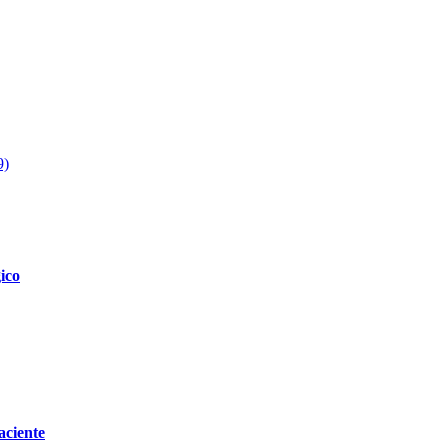
9)
ico
aciente