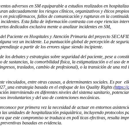
os adversos en SM equiparable a estudios realizados en hospitalizaci
ran adecuadamente los riesgos clínicos, organizativos y éticos propios 
es en psicofármacos, fallos de comunicación y rupturas en la continuid
os incidentes. Esta falta de información contrasta con expe riencias i
rtos dedicados exclusiva mente a analizar incidentes en SM
.
 del Paciente en Hospitales y Atención Primaria del proyecto SECAFIDI
lguna vez un incidente. La puntuación global de percepción de seguridad
endizaje a partir de los errores sigue siendo incipiente.
los debates y estrategias sobre seguridad del paciente, pese a consti
o de sustancias, la comorbilidad física, la estigmatización o el uso de 
(ingresos, traslados, cambio de profesional), o la transición de una red
e vinculados, entre otras causas, a determinantes sociales. Es por el
027
,
una estrategia basada en el enfoque de los Quality Rights (
https://
ón interviniendo en diferentes niveles del sistema sanitario, potenci
os involuntarios y del uso de contenciones mecánicas.
reconoce por primera vez la necesidad de actuar en entornos asistencia
as unidades de hospitalización psiquiátrica, incluyendo protocolos para
ara que este compromiso se traduzca en polí ticas efectivas, resulta im
 preventivas basadas en evidencia.