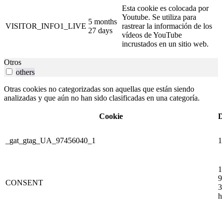
Esta cookie es colocada por
Youtube. Se utiliza para
5 months
VISITOR_INFO1_LIVE
rastrear la información de los
27 days
vídeos de YouTube
incrustados en un sitio web.
Otros
others
Otras cookies no categorizadas son aquellas que están siendo
analizadas y que aún no han sido clasificadas en una categoría.
Cookie
D
_gat_gtag_UA_97456040_1
1
1
9
CONSENT
3
h