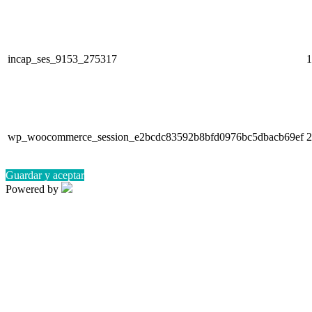
incap_ses_9153_275317
1
wp_woocommerce_session_e2bcdc83592b8bfd0976bc5dbacb69ef
2
Guardar y aceptar
Powered by