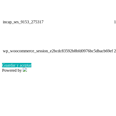
incap_ses_9153_275317
1
wp_woocommerce_session_e2bcdc83592b8bfd0976bc5dbacb69ef
2
Guardar y aceptar
Powered by