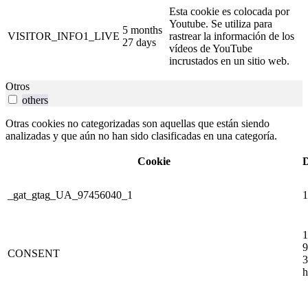
Esta cookie es colocada por
Youtube. Se utiliza para
5 months
VISITOR_INFO1_LIVE
rastrear la información de los
27 days
vídeos de YouTube
incrustados en un sitio web.
Otros
others
Otras cookies no categorizadas son aquellas que están siendo
analizadas y que aún no han sido clasificadas en una categoría.
Cookie
D
_gat_gtag_UA_97456040_1
1
1
9
CONSENT
3
h