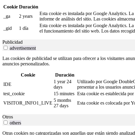
Cookie
Duración
Esta cookie es instalada por Google Analytics. La c
_ga
2 years
informe de análisis del sitio. Las cookies almacen
Esta cookie es instalada por Google Analytics. La 
_gid
1 día
el funcionamiento del sitio web. Los datos recogid
Publicidad
advertisement
Las cookies de publicidad se utilizan para ofrecer a los visitantes anu
anuncios personalizados.
Cookie
Duración
1 year 24
Utilizado por Google DoubleCli
IDE
days
presentar a los usuarios anunci
test_cookie
15 minutes
Esta cookie es establecida por
5 months
VISITOR_INFO1_LIVE
Esta cookie es colocada por Yo
27 days
Otros
others
Otras cookies no categorizadas son aquellas que están siendo analizad