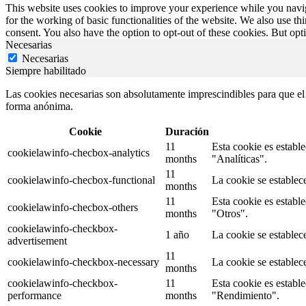
This website uses cookies to improve your experience while you naviga
for the working of basic functionalities of the website. We also use t
consent. You also have the option to opt-out of these cookies. But op
Necesarias
Necesarias
Siempre habilitado
Las cookies necesarias son absolutamente imprescindibles para que el s
forma anónima.
Cookie
Duración
11
Esta cookie es establ
cookielawinfo-checbox-analytics
months
"Analíticas".
11
cookielawinfo-checbox-functional
La cookie se establec
months
11
Esta cookie es establ
cookielawinfo-checbox-others
months
"Otros".
cookielawinfo-checkbox-
1 año
La cookie se establec
advertisement
11
cookielawinfo-checkbox-necessary
La cookie se establec
months
cookielawinfo-checkbox-
11
Esta cookie es establ
performance
months
"Rendimiento".