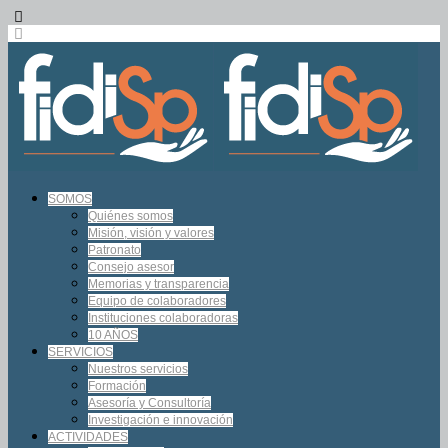
SOMOS
Quiénes somos
Misión, visión y valores
Patronato
Consejo asesor
Memorias y transparencia
Equipo de colaboradores
Instituciones colaboradoras
10 AÑOS
SERVICIOS
Nuestros servicios
Formación
Asesoría y Consultoría
Investigación e innovación
ACTIVIDADES