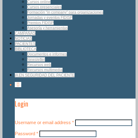
Cursos online
Cursos presenciales
Formación “in company” para organizaciones
Jornadas y eventos FIDISP
Premios FIDISP
Asesoría y herramientas
CAMPAÑAS
NOTICIAS
PACIENTES
BIBLIOTECA
Documentos e informes
Newsletter
Recursos web
Recursos multimedia
IA EN SEGURIDAD DEL PACIENTE
Login
Username or email address
*
Password
*