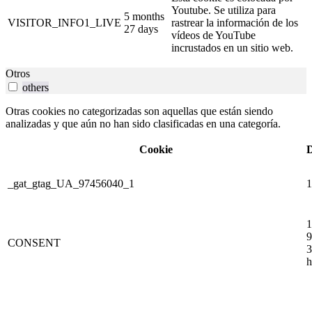
Youtube. Se utiliza para
5 months
VISITOR_INFO1_LIVE
rastrear la información de los
27 days
vídeos de YouTube
incrustados en un sitio web.
Otros
others
Otras cookies no categorizadas son aquellas que están siendo
analizadas y que aún no han sido clasificadas en una categoría.
Cookie
D
_gat_gtag_UA_97456040_1
1
1
9
CONSENT
3
h