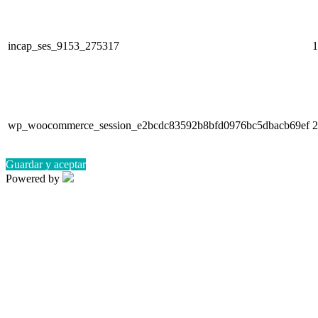
incap_ses_9153_275317
1
wp_woocommerce_session_e2bcdc83592b8bfd0976bc5dbacb69ef
2
Guardar y aceptar
Powered by