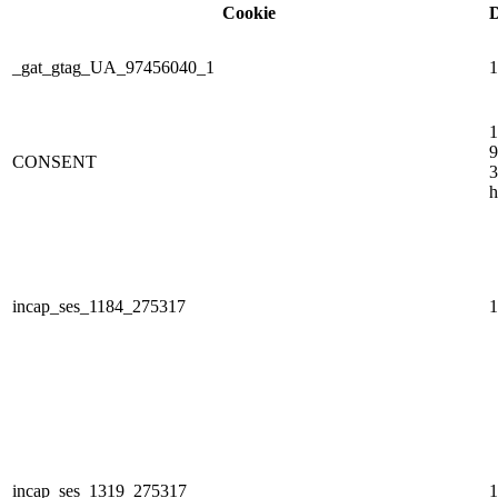
Cookie
D
_gat_gtag_UA_97456040_1
1
1
9
CONSENT
3
h
incap_ses_1184_275317
1
incap_ses_1319_275317
1