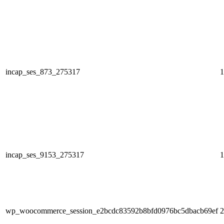
incap_ses_873_275317
1
incap_ses_9153_275317
1
wp_woocommerce_session_e2bcdc83592b8bfd0976bc5dbacb69ef
2