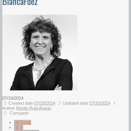
BlancaFdez
07/10/2024
Created date
07/10/2024
Updated date
07/10/2024
Author
Martin Roig Araujo
Compartir
Email
X