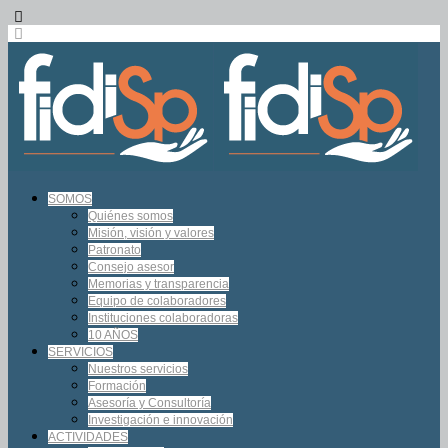
SOMOS
Quiénes somos
Misión, visión y valores
Patronato
Consejo asesor
Memorias y transparencia
Equipo de colaboradores
Instituciones colaboradoras
10 AÑOS
SERVICIOS
Nuestros servicios
Formación
Asesoría y Consultoría
Investigación e innovación
ACTIVIDADES