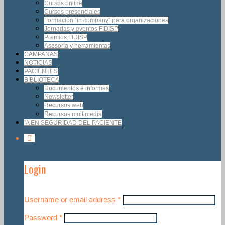
Cursos online
Cursos presenciales
Formación “in company” para organizaciones
Jornadas y eventos FIDISP
Premios FIDISP
Asesoría y herramientas
CAMPAÑAS
NOTICIAS
PACIENTES
BIBLIOTECA
Documentos e informes
Newsletter
Recursos web
Recursos multimedia
IA EN SEGURIDAD DEL PACIENTE
Login
Username or email address
*
Password
*