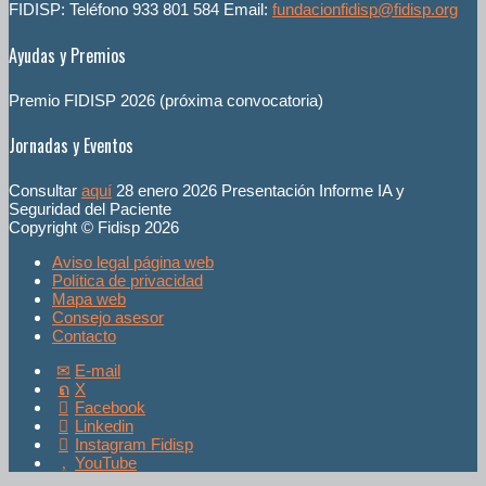
FIDISP: Teléfono 933 801 584 Email:
fundacionfidisp@fidisp.org
Ayudas y Premios
Premio FIDISP 2026 (próxima convocatoria)
Jornadas y Eventos
Consultar
aquí
28 enero 2026 Presentación Informe IA y
Seguridad del Paciente
Copyright © Fidisp 2026
Aviso legal página web
Política de privacidad
Mapa web
Consejo asesor
Contacto
E-mail
X
Facebook
Linkedin
Instagram Fidisp
YouTube