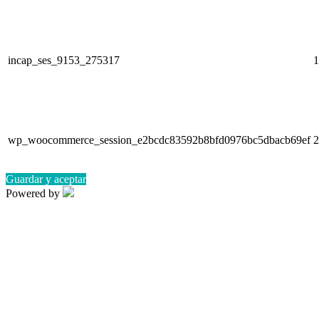
incap_ses_9153_275317
1
wp_woocommerce_session_e2bcdc83592b8bfd0976bc5dbacb69ef
2
Guardar y aceptar
Powered by