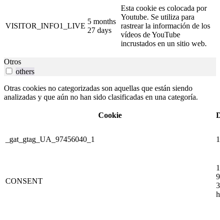
Esta cookie es colocada por
Youtube. Se utiliza para
5 months
VISITOR_INFO1_LIVE
rastrear la información de los
27 days
vídeos de YouTube
incrustados en un sitio web.
Otros
others
Otras cookies no categorizadas son aquellas que están siendo
analizadas y que aún no han sido clasificadas en una categoría.
Cookie
D
_gat_gtag_UA_97456040_1
1
1
9
CONSENT
3
h