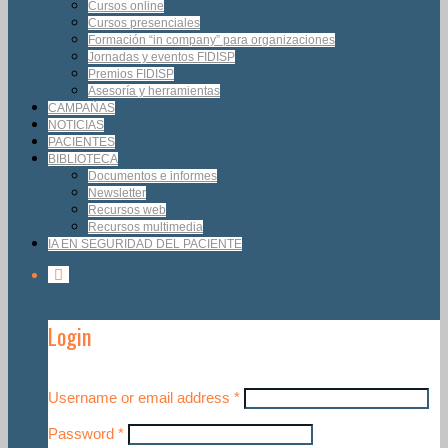
Cursos online
Cursos presenciales
Formación “in company” para organizaciones
Jornadas y eventos FIDISP
Premios FIDISP
Asesoría y herramientas
CAMPAÑAS
NOTICIAS
PACIENTES
BIBLIOTECA
Documentos e informes
Newsletter
Recursos web
Recursos multimedia
IA EN SEGURIDAD DEL PACIENTE
Login
Username or email address
*
Password
*