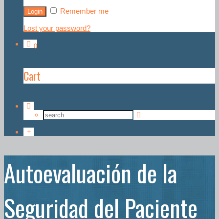
Remember me
Lost your password?
0
Cart
Autoevaluación de la
Seguridad del Paciente