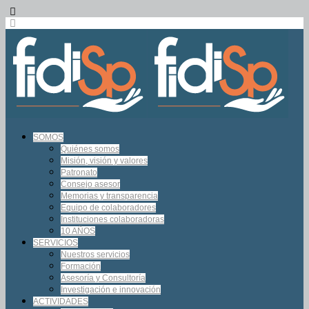
SOMOS
Quiénes somos
Misión, visión y valores
Patronato
Consejo asesor
Memorias y transparencia
Equipo de colaboradores
Instituciones colaboradoras
10 AÑOS
SERVICIOS
Nuestros servicios
Formación
Asesoría y Consultoría
Investigación e innovación
ACTIVIDADES