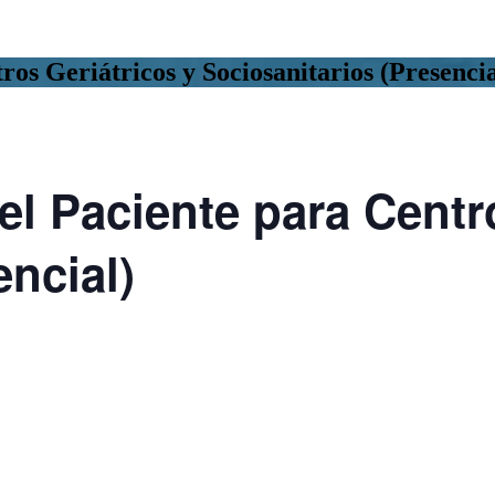
os Geriátricos y Sociosanitarios (Presencia
l Paciente para Centro
encial)