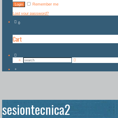
Remember me
Lost your password?
0
Cart
sesiontecnica2