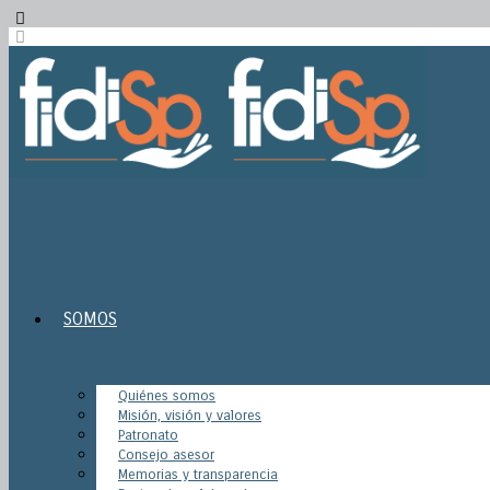
SOMOS
Quiénes somos
Misión, visión y valores
Patronato
Consejo asesor
Memorias y transparencia