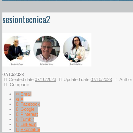
sesiontecnica2
07/10/2023
Created date
07/10/2023
Updated date
07/10/2023
Autho
Compartir
Email
X
Facebook
Google +
Pinterest
Tumblr
Linkedin
Vkontakte