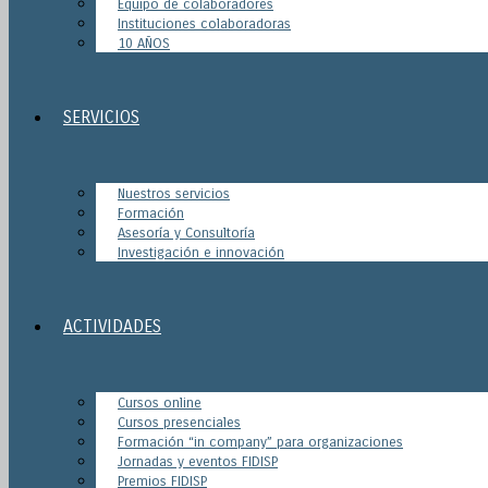
Equipo de colaboradores
Instituciones colaboradoras
10 AÑOS
SERVICIOS
Nuestros servicios
Formación
Asesoría y Consultoría
Investigación e innovación
ACTIVIDADES
Cursos online
Cursos presenciales
Formación “in company” para organizaciones
Jornadas y eventos FIDISP
Premios FIDISP