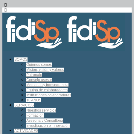
SOMOS
Quiénes somos
Misión, visión y valores
Patronato
Consejo asesor
Memorias y transparencia
Equipo de colaboradores
Instituciones colaboradoras
10 AÑOS
SERVICIOS
Nuestros servicios
Formación
Asesoría y Consultoría
Investigación e innovación
ACTIVIDADES