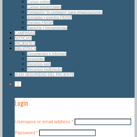
Cursos online
Cursos presenciales
Formación “in company” para organizaciones
Jornadas y eventos FIDISP
Premios FIDISP
Asesoría y herramientas
CAMPAÑAS
NOTICIAS
PACIENTES
BIBLIOTECA
Documentos e informes
Newsletter
Recursos web
Recursos multimedia
IA EN SEGURIDAD DEL PACIENTE
Login
Username or email address
*
Password
*