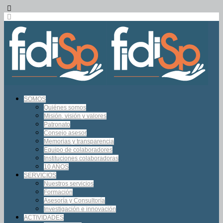
SOMOS
Quiénes somos
Misión, visión y valores
Patronato
Consejo asesor
Memorias y transparencia
Equipo de colaboradores
Instituciones colaboradoras
10 AÑOS
SERVICIOS
Nuestros servicios
Formación
Asesoría y Consultoría
Investigación e innovación
ACTIVIDADES