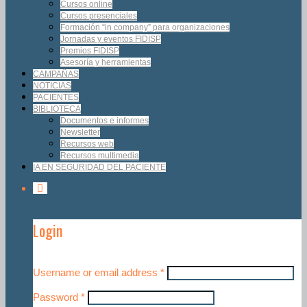
Cursos online
Cursos presenciales
Formación “in company” para organizaciones
Jornadas y eventos FIDISP
Premios FIDISP
Asesoría y herramientas
CAMPAÑAS
NOTICIAS
PACIENTES
BIBLIOTECA
Documentos e informes
Newsletter
Recursos web
Recursos multimedia
IA EN SEGURIDAD DEL PACIENTE
Login
Username or email address
*
Password
*