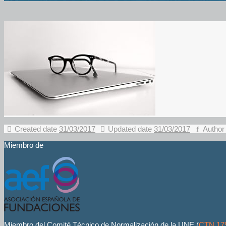
Created date
31/03/2017
Updated date
31/03/2017
Author
Miembro de
Miembro del Comité Técnico de Normalización de la UNE (
CTN 17