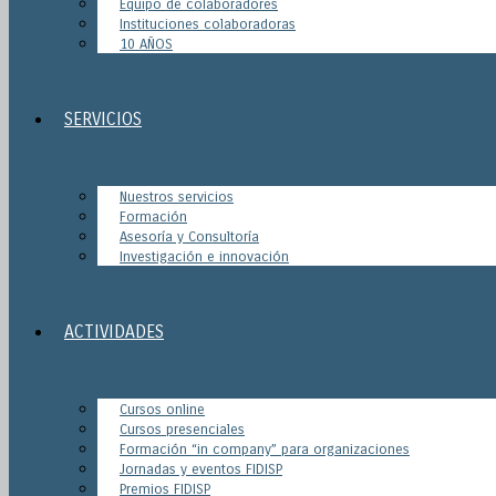
Equipo de colaboradores
Instituciones colaboradoras
10 AÑOS
SERVICIOS
Nuestros servicios
Formación
Asesoría y Consultoría
Investigación e innovación
ACTIVIDADES
Cursos online
Cursos presenciales
Formación “in company” para organizaciones
Jornadas y eventos FIDISP
Premios FIDISP