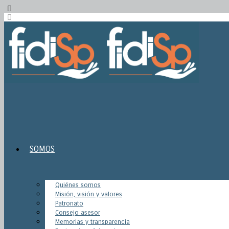
SOMOS
Quiénes somos
Misión, visión y valores
Patronato
Consejo asesor
Memorias y transparencia