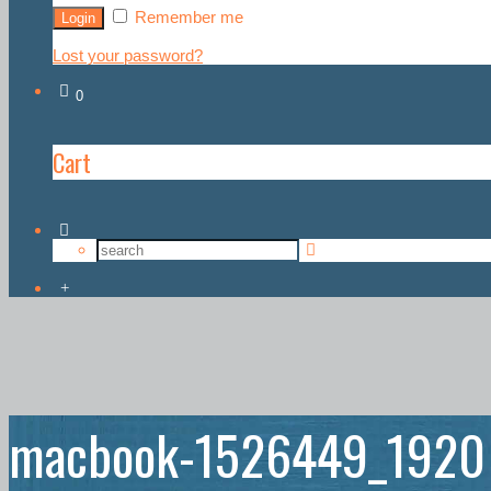
Remember me
Lost your password?
0
Cart
macbook-1526449_1920