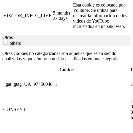
Esta cookie es colocada por
Youtube. Se utiliza para
5 months
VISITOR_INFO1_LIVE
rastrear la información de los
27 days
vídeos de YouTube
incrustados en un sitio web.
Otros
others
Otras cookies no categorizadas son aquellas que están siendo
analizadas y que aún no han sido clasificadas en una categoría.
Cookie
D
_gat_gtag_UA_97456040_1
1
1
9
CONSENT
3
h