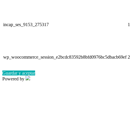
incap_ses_9153_275317
1
wp_woocommerce_session_e2bcdc83592b8bfd0976bc5dbacb69ef
2
Guardar y aceptar
Powered by