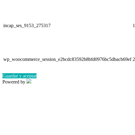
incap_ses_9153_275317
1
wp_woocommerce_session_e2bcdc83592b8bfd0976bc5dbacb69ef
2
Guardar y aceptar
Powered by