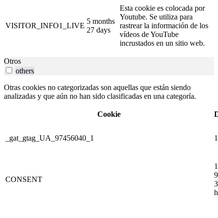
Esta cookie es colocada por
Youtube. Se utiliza para
5 months
VISITOR_INFO1_LIVE
rastrear la información de los
27 days
vídeos de YouTube
incrustados en un sitio web.
Otros
others
Otras cookies no categorizadas son aquellas que están siendo
analizadas y que aún no han sido clasificadas en una categoría.
Cookie
D
_gat_gtag_UA_97456040_1
1
1
9
CONSENT
3
h