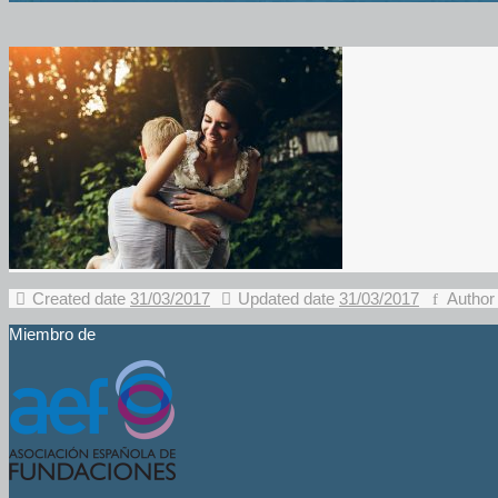
Created date
31/03/2017
Updated date
31/03/2017
Author
Miembro de