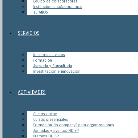
Equipo de colaboradores
Instituciones colaboradoras
10 AÑOS
SERVICIOS
Nuestros servicios
Formación
Asesoría y Consultoría
Investigación e innovación
ACTIVIDADES
Cursos online
Cursos presenciales
Formación “in company” para organizaciones
Jornadas y eventos FIDISP
Premios FIDISP