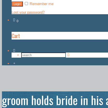
Remember me
Lost your password?
0
Cart
groom holds bride in his