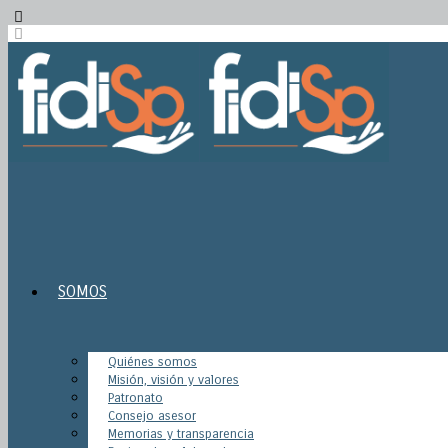
SOMOS
Quiénes somos
Misión, visión y valores
Patronato
Consejo asesor
Memorias y transparencia