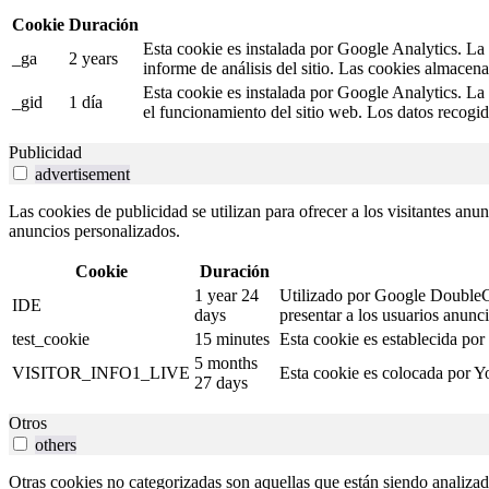
Cookie
Duración
Esta cookie es instalada por Google Analytics. La c
_ga
2 years
informe de análisis del sitio. Las cookies almacen
Esta cookie es instalada por Google Analytics. La 
_gid
1 día
el funcionamiento del sitio web. Los datos recogid
Publicidad
advertisement
Las cookies de publicidad se utilizan para ofrecer a los visitantes anu
anuncios personalizados.
Cookie
Duración
1 year 24
Utilizado por Google DoubleCli
IDE
days
presentar a los usuarios anunci
test_cookie
15 minutes
Esta cookie es establecida por
5 months
VISITOR_INFO1_LIVE
Esta cookie es colocada por Yo
27 days
Otros
others
Otras cookies no categorizadas son aquellas que están siendo analizad