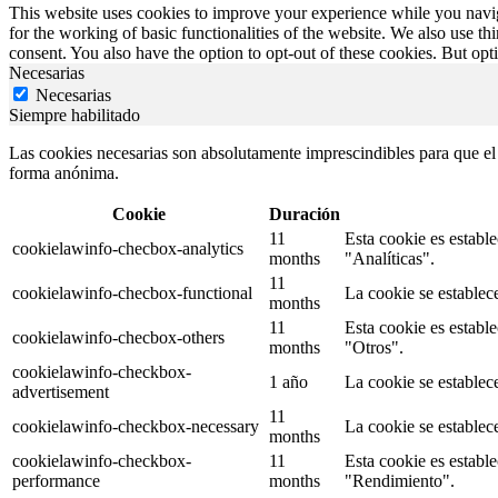
This website uses cookies to improve your experience while you naviga
for the working of basic functionalities of the website. We also use t
consent. You also have the option to opt-out of these cookies. But op
Necesarias
Necesarias
Siempre habilitado
Las cookies necesarias son absolutamente imprescindibles para que el s
forma anónima.
Cookie
Duración
11
Esta cookie es establ
cookielawinfo-checbox-analytics
months
"Analíticas".
11
cookielawinfo-checbox-functional
La cookie se establec
months
11
Esta cookie es establ
cookielawinfo-checbox-others
months
"Otros".
cookielawinfo-checkbox-
1 año
La cookie se establec
advertisement
11
cookielawinfo-checkbox-necessary
La cookie se establec
months
cookielawinfo-checkbox-
11
Esta cookie es establ
performance
months
"Rendimiento".