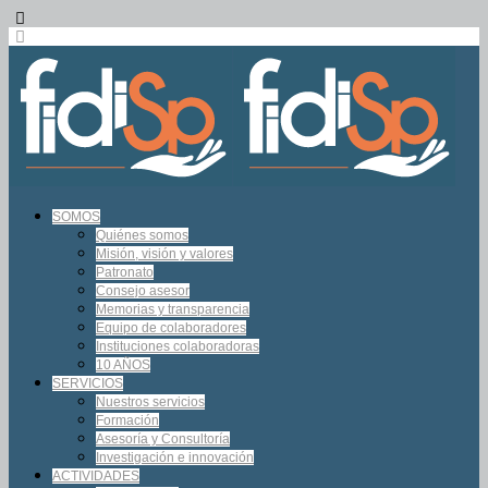
SOMOS
Quiénes somos
Misión, visión y valores
Patronato
Consejo asesor
Memorias y transparencia
Equipo de colaboradores
Instituciones colaboradoras
10 AÑOS
SERVICIOS
Nuestros servicios
Formación
Asesoría y Consultoría
Investigación e innovación
ACTIVIDADES