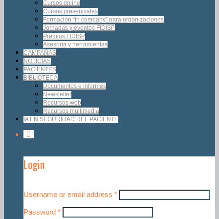
Cursos online
Cursos presenciales
Formación “in company” para organizaciones
Jornadas y eventos FIDISP
Premios FIDISP
Asesoría y herramientas
CAMPAÑAS
NOTICIAS
PACIENTES
BIBLIOTECA
Documentos e informes
Newsletter
Recursos web
Recursos multimedia
IA EN SEGURIDAD DEL PACIENTE
Login
Username or email address
*
Password
*