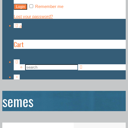
Remember me
Lost your password?
0
Cart
semes