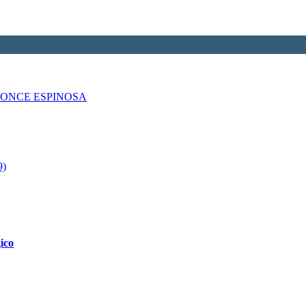
PONCE ESPINOSA
9)
ico