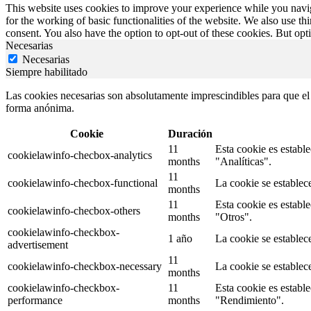
This website uses cookies to improve your experience while you naviga
for the working of basic functionalities of the website. We also use t
consent. You also have the option to opt-out of these cookies. But op
Necesarias
Necesarias
Siempre habilitado
Las cookies necesarias son absolutamente imprescindibles para que el s
forma anónima.
Cookie
Duración
11
Esta cookie es establ
cookielawinfo-checbox-analytics
months
"Analíticas".
11
cookielawinfo-checbox-functional
La cookie se establec
months
11
Esta cookie es establ
cookielawinfo-checbox-others
months
"Otros".
cookielawinfo-checkbox-
1 año
La cookie se establec
advertisement
11
cookielawinfo-checkbox-necessary
La cookie se establec
months
cookielawinfo-checkbox-
11
Esta cookie es establ
performance
months
"Rendimiento".