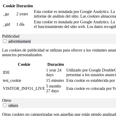
Cookie
Duración
Esta cookie es instalada por Google Analytics. La c
_ga
2 years
informe de análisis del sitio. Las cookies almacen
Esta cookie es instalada por Google Analytics. La 
_gid
1 día
el funcionamiento del sitio web. Los datos recogid
Publicidad
advertisement
Las cookies de publicidad se utilizan para ofrecer a los visitantes anu
anuncios personalizados.
Cookie
Duración
1 year 24
Utilizado por Google DoubleCli
IDE
days
presentar a los usuarios anunci
test_cookie
15 minutes
Esta cookie es establecida por
5 months
VISITOR_INFO1_LIVE
Esta cookie es colocada por Yo
27 days
Otros
others
Otras cookies no categorizadas son aquellas que están siendo analizad