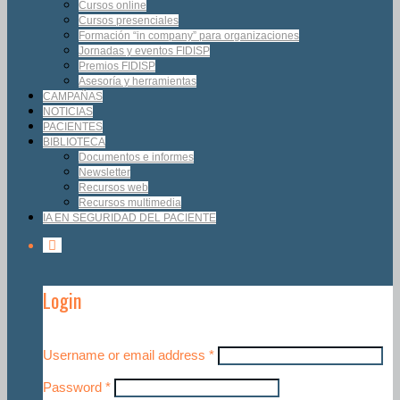
Cursos online
Cursos presenciales
Formación “in company” para organizaciones
Jornadas y eventos FIDISP
Premios FIDISP
Asesoría y herramientas
CAMPAÑAS
NOTICIAS
PACIENTES
BIBLIOTECA
Documentos e informes
Newsletter
Recursos web
Recursos multimedia
IA EN SEGURIDAD DEL PACIENTE
Login
Username or email address
*
Password
*