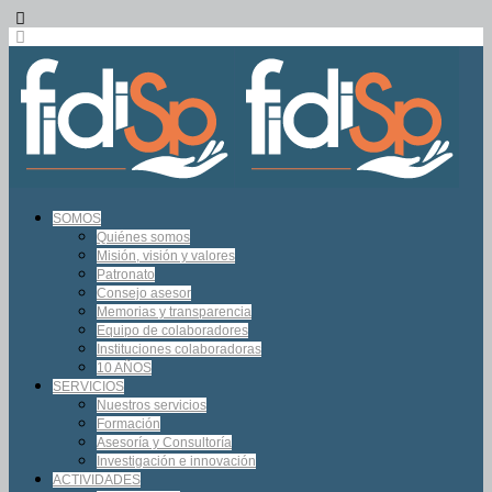
SOMOS
Quiénes somos
Misión, visión y valores
Patronato
Consejo asesor
Memorias y transparencia
Equipo de colaboradores
Instituciones colaboradoras
10 AÑOS
SERVICIOS
Nuestros servicios
Formación
Asesoría y Consultoría
Investigación e innovación
ACTIVIDADES