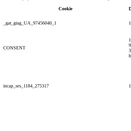
Cookie
D
_gat_gtag_UA_97456040_1
1
1
9
CONSENT
3
h
incap_ses_1184_275317
1