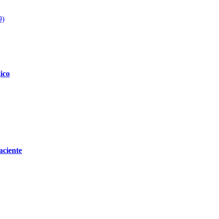
9)
ico
aciente