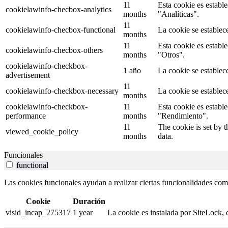
11
Esta cookie es establ
cookielawinfo-checbox-analytics
months
"Analíticas".
11
cookielawinfo-checbox-functional
La cookie se establec
months
11
Esta cookie es establ
cookielawinfo-checbox-others
months
"Otros".
cookielawinfo-checkbox-
1 año
La cookie se establec
advertisement
11
cookielawinfo-checkbox-necessary
La cookie se establec
months
cookielawinfo-checkbox-
11
Esta cookie es establ
performance
months
"Rendimiento".
11
The cookie is set by 
viewed_cookie_policy
months
data.
Funcionales
functional
Las cookies funcionales ayudan a realizar ciertas funcionalidades como 
Cookie
Duración
visid_incap_275317
1 year
La cookie es instalada por SiteLock, 