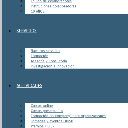
Equipo de colaboradores
Instituciones colaboradoras
10 AÑOS
SERVICIOS
Nuestros servicios
Formación
Asesoría y Consultoría
Investigación e innovación
ACTIVIDADES
Cursos online
Cursos presenciales
Formación “in company” para organizaciones
Jornadas y eventos FIDISP
Premios FIDISP