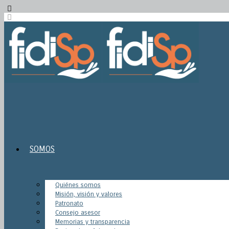
SOMOS
Quiénes somos
Misión, visión y valores
Patronato
Consejo asesor
Memorias y transparencia