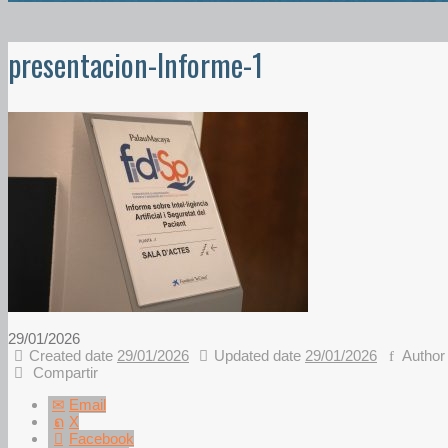
presentacion-Informe-1
29/01/2026
Created date
29/01/2026
Updated date
29/01/2026
Autho
Compartir
Email
X
Facebook