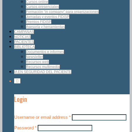
Cursos online
Cursos presenciales
Formación “in company” para organizaciones
Jornadas y eventos FIDISP
Premios FIDISP
Asesoría y herramientas
CAMPAÑAS
NOTICIAS
PACIENTES
BIBLIOTECA
Documentos e informes
Newsletter
Recursos web
Recursos multimedia
IA EN SEGURIDAD DEL PACIENTE
Login
Username or email address
*
Password
*