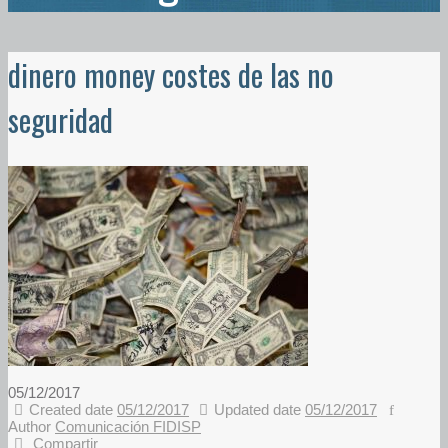
dinero money costes de las no
seguridad
05/12/2017
Created date
05/12/2017
Updated date
05/12/2017
Author
Comunicación FIDISP
Compartir