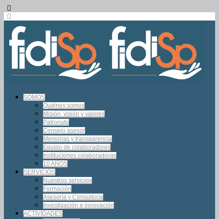
SOMOS
Quiénes somos
Misión, visión y valores
Patronato
Consejo asesor
Memorias y transparencia
Equipo de colaboradores
Instituciones colaboradoras
10 AÑOS
SERVICIOS
Nuestros servicios
Formación
Asesoría y Consultoría
Investigación e innovación
ACTIVIDADES