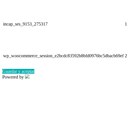
incap_ses_9153_275317
1
wp_woocommerce_session_e2bcdc83592b8bfd0976bc5dbacb69ef
2
Guardar y aceptar
Powered by