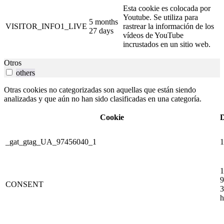
Esta cookie es colocada por
Youtube. Se utiliza para
5 months
VISITOR_INFO1_LIVE
rastrear la información de los
27 days
vídeos de YouTube
incrustados en un sitio web.
Otros
others
Otras cookies no categorizadas son aquellas que están siendo
analizadas y que aún no han sido clasificadas en una categoría.
Cookie
D
_gat_gtag_UA_97456040_1
1
1
9
CONSENT
3
h