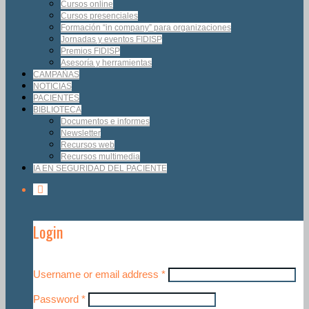
Cursos online
Cursos presenciales
Formación “in company” para organizaciones
Jornadas y eventos FIDISP
Premios FIDISP
Asesoría y herramientas
CAMPAÑAS
NOTICIAS
PACIENTES
BIBLIOTECA
Documentos e informes
Newsletter
Recursos web
Recursos multimedia
IA EN SEGURIDAD DEL PACIENTE
Login
Username or email address
*
Password
*