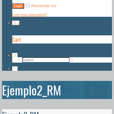
Remember me
Lost your password?
0
Cart
Ejemplo2_RM