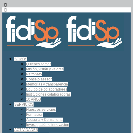
SOMOS
Quiénes somos
Misión, visión y valores
Patronato
Consejo asesor
Memorias y transparencia
Equipo de colaboradores
Instituciones colaboradoras
10 AÑOS
SERVICIOS
Nuestros servicios
Formación
Asesoría y Consultoría
Investigación e innovación
ACTIVIDADES