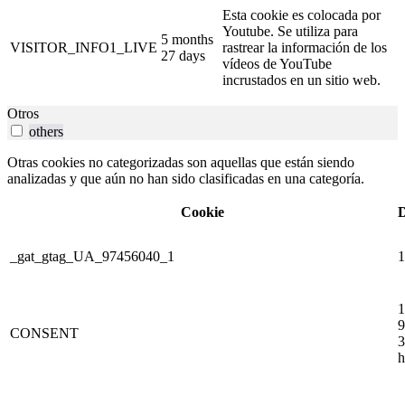
Esta cookie es colocada por
Youtube. Se utiliza para
5 months
VISITOR_INFO1_LIVE
rastrear la información de los
27 days
vídeos de YouTube
incrustados en un sitio web.
Otros
others
Otras cookies no categorizadas son aquellas que están siendo
analizadas y que aún no han sido clasificadas en una categoría.
Cookie
D
_gat_gtag_UA_97456040_1
1
1
9
CONSENT
3
h