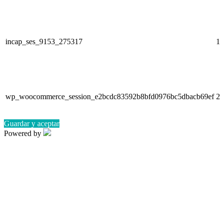
incap_ses_9153_275317
1
wp_woocommerce_session_e2bcdc83592b8bfd0976bc5dbacb69ef
2
Guardar y aceptar
Powered by