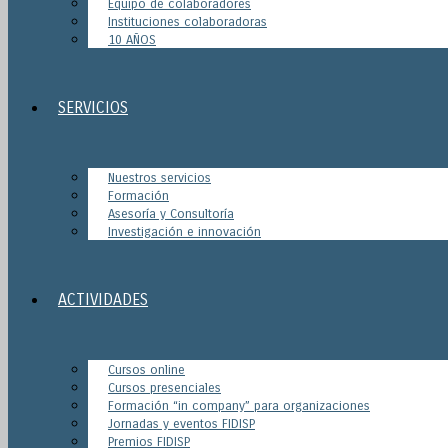
Equipo de colaboradores
Instituciones colaboradoras
10 AÑOS
SERVICIOS
Nuestros servicios
Formación
Asesoría y Consultoría
Investigación e innovación
ACTIVIDADES
Cursos online
Cursos presenciales
Formación “in company” para organizaciones
Jornadas y eventos FIDISP
Premios FIDISP