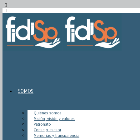
SOMOS
Quiénes somos
Misión, visión y valores
Patronato
Consejo asesor
Memorias y transparencia