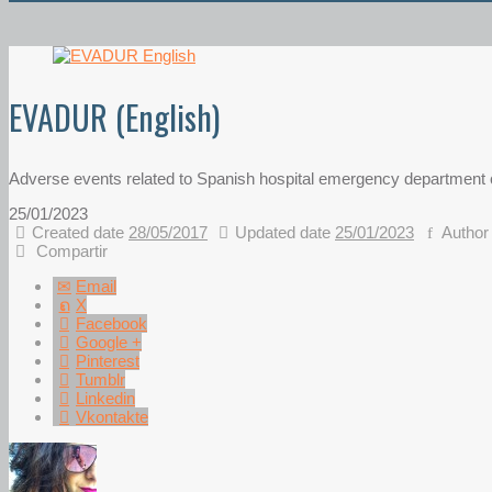
EVADUR (English)
Adverse events related to Spanish hospital emergency departmen
25/01/2023
Created date
28/05/2017
Updated date
25/01/2023
Author
Compartir
Email
X
Facebook
Google +
Pinterest
Tumblr
Linkedin
Vkontakte