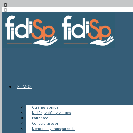
SOMOS
Quiénes somos
Misión, visión y valores
Patronato
Consejo asesor
Memorias y transparencia