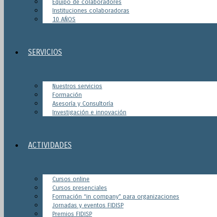
Equipo de colaboradores
Instituciones colaboradoras
10 AÑOS
SERVICIOS
Nuestros servicios
Formación
Asesoría y Consultoría
Investigación e innovación
ACTIVIDADES
Cursos online
Cursos presenciales
Formación “in company” para organizaciones
Jornadas y eventos FIDISP
Premios FIDISP