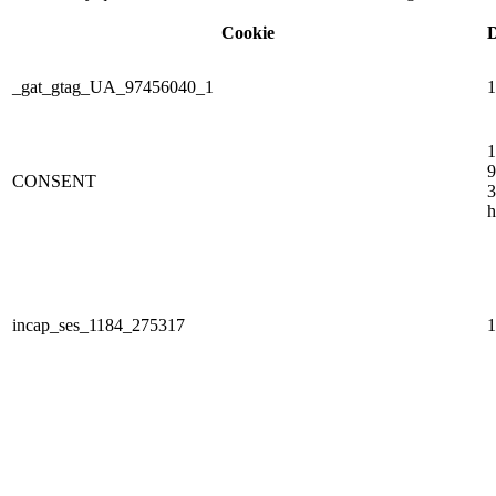
Cookie
D
_gat_gtag_UA_97456040_1
1
1
9
CONSENT
3
h
incap_ses_1184_275317
1