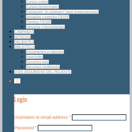
Cursos online
Cursos presenciales
Formación “in company” para organizaciones
Jornadas y eventos FIDISP
Premios FIDISP
Asesoría y herramientas
CAMPAÑAS
NOTICIAS
PACIENTES
BIBLIOTECA
Documentos e informes
Newsletter
Recursos web
Recursos multimedia
IA EN SEGURIDAD DEL PACIENTE
Login
Username or email address
*
Password
*