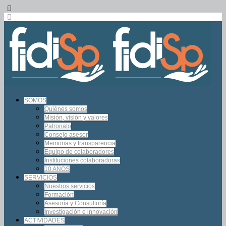
SOMOS
Quiénes somos
Misión, visión y valores
Patronato
Consejo asesor
Memorias y transparencia
Equipo de colaboradores
Instituciones colaboradoras
10 AÑOS
SERVICIOS
Nuestros servicios
Formación
Asesoría y Consultoría
Investigación e innovación
ACTIVIDADES