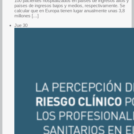
100 pacientes hospitalizados en países de ingresos altos y
países de ingresos bajos y medios, respectivamente. Se
calcular que en Europa tienen lugar anualmente unas 3,8
millones […]
Jue
30