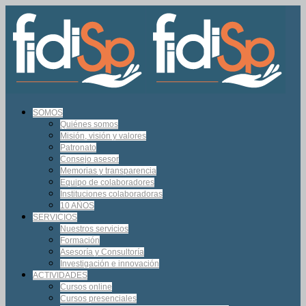
SOMOS
Quiénes somos
Misión, visión y valores
Patronato
Consejo asesor
Memorias y transparencia
Equipo de colaboradores
Instituciones colaboradoras
10 AÑOS
SERVICIOS
Nuestros servicios
Formación
Asesoría y Consultoría
Investigación e innovación
ACTIVIDADES
Cursos online
Cursos presenciales