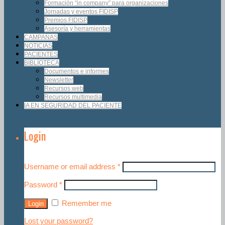
Formación “in company” para organizaciones
Jornadas y eventos FIDISP
Premios FIDISP
Asesoría y herramientas
CAMPAÑAS
NOTICIAS
PACIENTES
BIBLIOTECA
Documentos e informes
Newsletter
Recursos web
Recursos multimedia
IA EN SEGURIDAD DEL PACIENTE
Login
Username or email address
*
Password
*
Remember me
Lost your password?