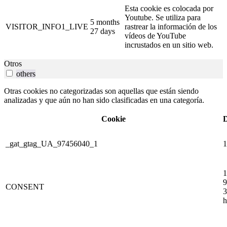
Esta cookie es colocada por
Youtube. Se utiliza para
5 months
VISITOR_INFO1_LIVE
rastrear la información de los
27 days
vídeos de YouTube
incrustados en un sitio web.
Otros
others
Otras cookies no categorizadas son aquellas que están siendo
analizadas y que aún no han sido clasificadas en una categoría.
Cookie
D
_gat_gtag_UA_97456040_1
1
1
9
CONSENT
3
h