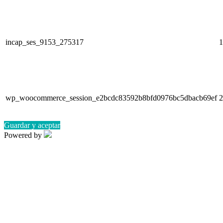
incap_ses_9153_275317
1
wp_woocommerce_session_e2bcdc83592b8bfd0976bc5dbacb69ef
2
Guardar y aceptar
Powered by