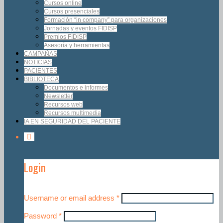
Cursos online
Cursos presenciales
Formación “in company” para organizaciones
Jornadas y eventos FIDISP
Premios FIDISP
Asesoría y herramientas
CAMPAÑAS
NOTICIAS
PACIENTES
BIBLIOTECA
Documentos e informes
Newsletter
Recursos web
Recursos multimedia
IA EN SEGURIDAD DEL PACIENTE
Login
Username or email address
*
Password
*