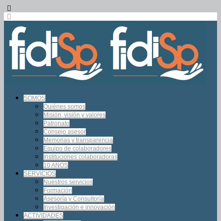
SOMOS
Quiénes somos
Misión, visión y valores
Patronato
Consejo asesor
Memorias y transparencia
Equipo de colaboradores
Instituciones colaboradoras
10 AÑOS
SERVICIOS
Nuestros servicios
Formación
Asesoría y Consultoría
Investigación e innovación
ACTIVIDADES