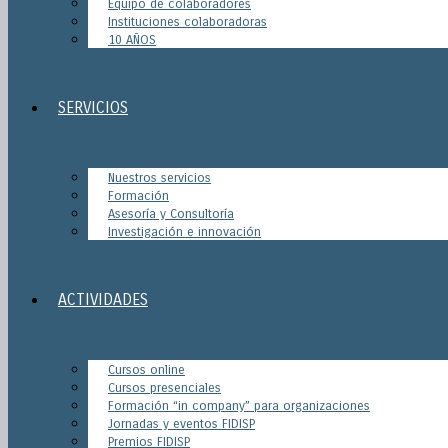
Equipo de colaboradores
Instituciones colaboradoras
10 AÑOS
SERVICIOS
Nuestros servicios
Formación
Asesoría y Consultoría
Investigación e innovación
ACTIVIDADES
Cursos online
Cursos presenciales
Formación “in company” para organizaciones
Jornadas y eventos FIDISP
Premios FIDISP