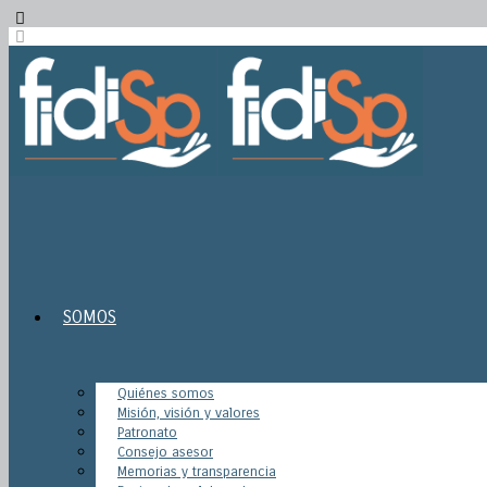
SOMOS
Quiénes somos
Misión, visión y valores
Patronato
Consejo asesor
Memorias y transparencia