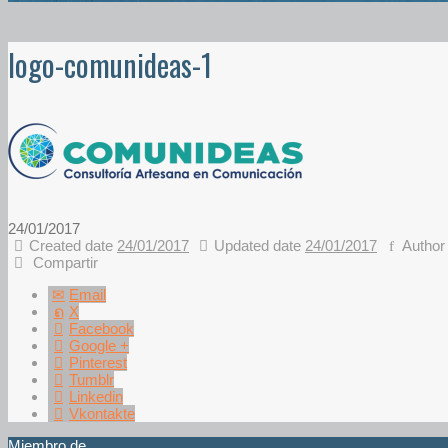
logo-comunideas-1
24/01/2017
Created date
24/01/2017
Updated date
24/01/2017
Author
Compartir
Email
X
Facebook
Google +
Pinterest
Tumblr
Linkedin
Vkontakte
Miembro de